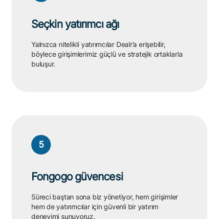
Seçkin yatırımcı ağı
Yalnızca nitelikli yatırımcılar Dealr’a erişebilir,
böylece girişimlerimiz güçlü ve stratejik ortaklarla
buluşur.
5