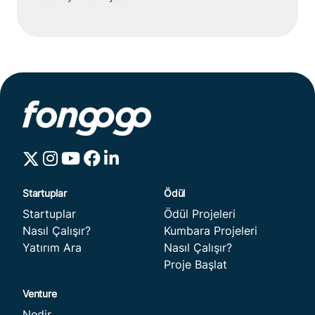
Fongogo güvencesi
Süreci baştan sona biz yönetiyor, hem girişimler
hem de yatırımcılar için güvenli bir yatırım
deneyimi sunuyoruz.
Startuplar
Ödül Projeleri
Nasıl Çalışır?
Kumbara Projeleri
Yatırım Ara
Nasıl Çalışır?
Proje Başlat
Nedir