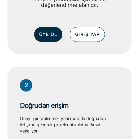
sunmaz. Yalnızca girişimler hakkında
bilgi edinmek ve ön talepte bulunmak
isteyen yatırımcılar için bir ön
değerlendirme alanıdır.
ÜYE OL
GIRIŞ YAP
2
Doğrudan erişim