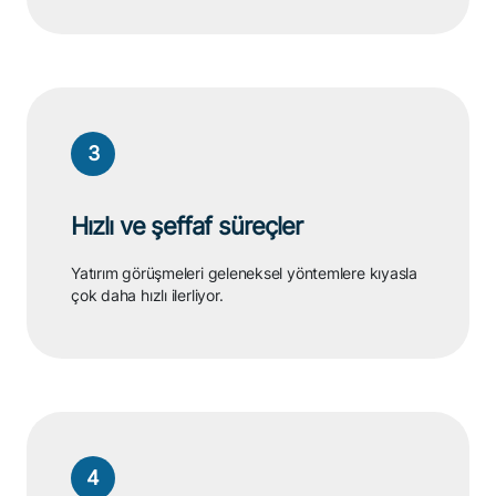
Onaylı girişimlerimiz, yatırımcılarla doğrudan
iletişime geçerek projelerini anlatma fırsatı
yakalıyor.
3
Hızlı ve şeffaf süreçler
Yatırım görüşmeleri geleneksel yöntemlere kıyasla
çok daha hızlı ilerliyor.
4